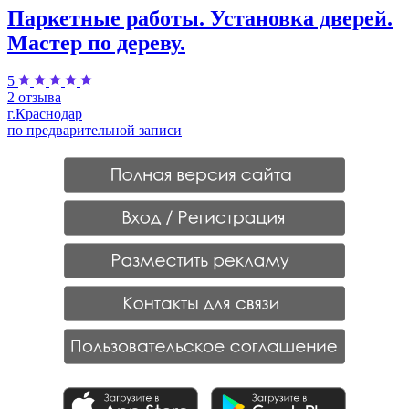
Паркетные работы. Установка дверей.
Мастер по дереву.
5
2 отзыва
г.Краснодар
по предварительной записи