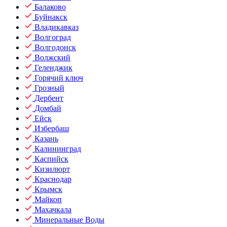
Балаково
Буйнакск
Владикавказ
Волгоград
Волгодонск
Волжский
Геленджик
Горячий ключ
Грозный
Дербент
Домбай
Ейск
Избербаш
Казань
Калининград
Каспийск
Кизилюрт
Краснодар
Крымск
Майкоп
Махачкала
Минеральные Воды