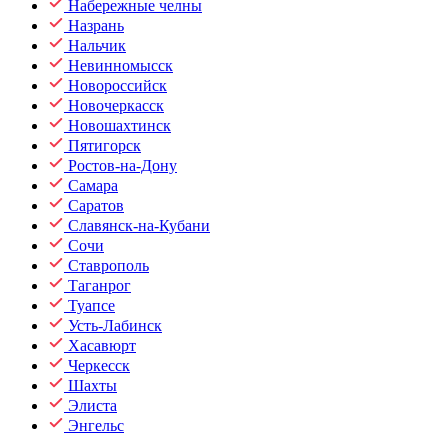
Набережные челны
Назрань
Нальчик
Невинномысск
Новороссийск
Новочеркасск
Новошахтинск
Пятигорск
Ростов-на-Дону
Самара
Саратов
Славянск-на-Кубани
Сочи
Ставрополь
Таганрог
Туапсе
Усть-Лабинск
Хасавюрт
Черкесск
Шахты
Элиста
Энгельс