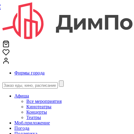
е
Фирмы города
Афиша
Все мероприятия
Кинотеатры
Концерты
Театры
Моб.приложение
Погода
Поддержка