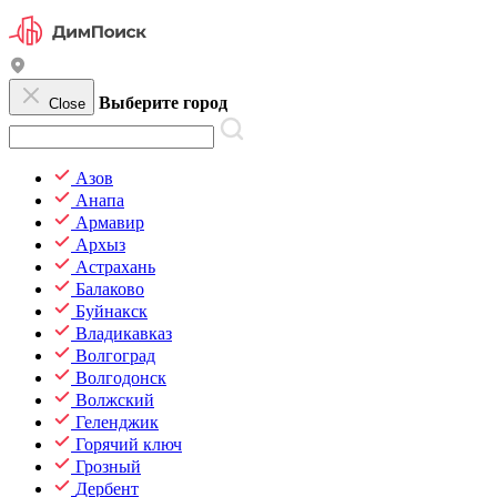
Выберите город
Close
Азов
Анапа
Армавир
Архыз
Астрахань
Балаково
Буйнакск
Владикавказ
Волгоград
Волгодонск
Волжский
Геленджик
Горячий ключ
Грозный
Дербент