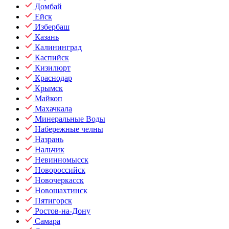
Домбай
Ейск
Избербаш
Казань
Калининград
Каспийск
Кизилюрт
Краснодар
Крымск
Майкоп
Махачкала
Минеральные Воды
Набережные челны
Назрань
Нальчик
Невинномысск
Новороссийск
Новочеркасск
Новошахтинск
Пятигорск
Ростов-на-Дону
Самара