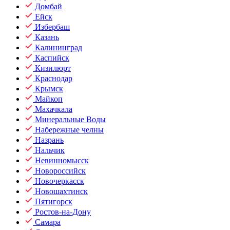
Домбай
Ейск
Избербаш
Казань
Калининград
Каспийск
Кизилюрт
Краснодар
Крымск
Майкоп
Махачкала
Минеральные Воды
Набережные челны
Назрань
Нальчик
Невинномысск
Новороссийск
Новочеркасск
Новошахтинск
Пятигорск
Ростов-на-Дону
Самара