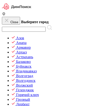
Выберите город
Close
Азов
Анапа
Армавир
Архыз
Астрахань
Балаково
Буйнакск
Владикавказ
Волгоград
Волгодонск
Волжский
Геленджик
Горячий ключ
Грозный
Дербент