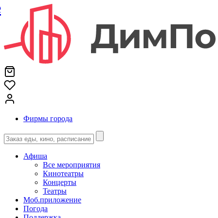
е
Фирмы города
Афиша
Все мероприятия
Кинотеатры
Концерты
Театры
Моб.приложение
Погода
Поддержка