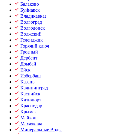
Балаково
Буйнакск
Владикавказ
Волгоград
Волгодонск
Волжский
Геленджик
Горячий ключ
Грозный
Дербент
Домбай
Ейск
Избербаш
Казань
Калининград
Каспийск
Кизилюрт
Краснодар
Крымск
Майкоп
Махачкала
Минеральные Воды