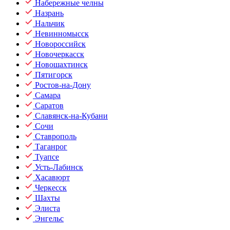
Набережные челны
Назрань
Нальчик
Невинномысск
Новороссийск
Новочеркасск
Новошахтинск
Пятигорск
Ростов-на-Дону
Самара
Саратов
Славянск-на-Кубани
Сочи
Ставрополь
Таганрог
Туапсе
Усть-Лабинск
Хасавюрт
Черкесск
Шахты
Элиста
Энгельс