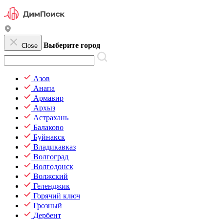
Выберите город
Close
Азов
Анапа
Армавир
Архыз
Астрахань
Балаково
Буйнакск
Владикавказ
Волгоград
Волгодонск
Волжский
Геленджик
Горячий ключ
Грозный
Дербент