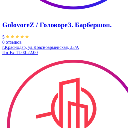
GolovoreZ / ГоловореЗ. Барбершоп.
5
0 отзывов
г.Краснодар, ул.Красноармейская, 33/А
Пн-Вс 11:00-22:00