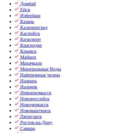
Домбай
Ейск
Избербаш
Казань
Калининград
Каспийск
Кизилюрт
Краснодар
Крымск
Майкоп
Махачкала
Минеральные Воды
Набережные челны
Назрань
Нальчик
Невинномысск
Новороссийск
Новочеркасск
Новошахтинск
Пятигорск
Ростов-на-Дону
Самара