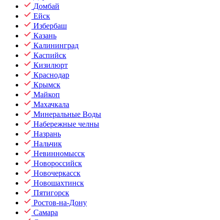
Домбай
Ейск
Избербаш
Казань
Калининград
Каспийск
Кизилюрт
Краснодар
Крымск
Майкоп
Махачкала
Минеральные Воды
Набережные челны
Назрань
Нальчик
Невинномысск
Новороссийск
Новочеркасск
Новошахтинск
Пятигорск
Ростов-на-Дону
Самара