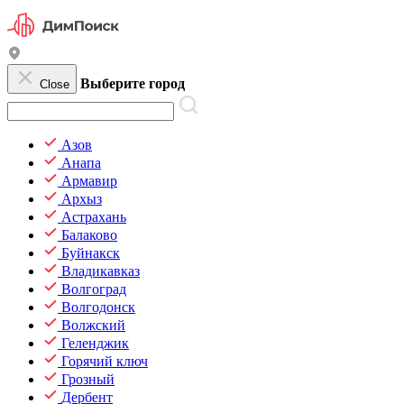
Выберите город
Close
Азов
Анапа
Армавир
Архыз
Астрахань
Балаково
Буйнакск
Владикавказ
Волгоград
Волгодонск
Волжский
Геленджик
Горячий ключ
Грозный
Дербент