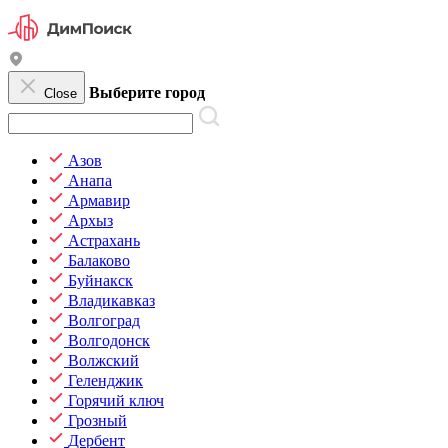
Выберите город
Close
Азов
Анапа
Армавир
Архыз
Астрахань
Балаково
Буйнакск
Владикавказ
Волгоград
Волгодонск
Волжский
Геленджик
Горячий ключ
Грозный
Дербент