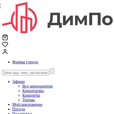
е
Фирмы города
Афиша
Все мероприятия
Кинотеатры
Концерты
Театры
Моб.приложение
Погода
Поддержка