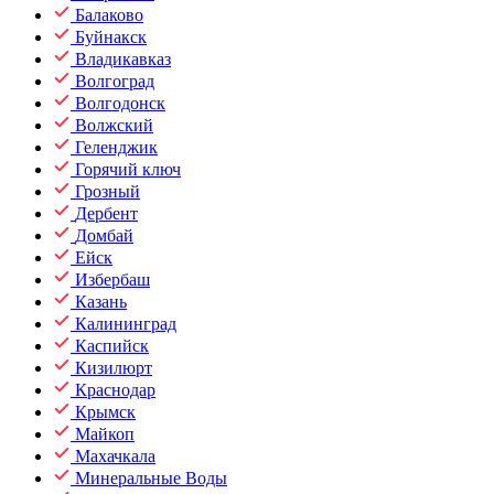
Балаково
Буйнакск
Владикавказ
Волгоград
Волгодонск
Волжский
Геленджик
Горячий ключ
Грозный
Дербент
Домбай
Ейск
Избербаш
Казань
Калининград
Каспийск
Кизилюрт
Краснодар
Крымск
Майкоп
Махачкала
Минеральные Воды