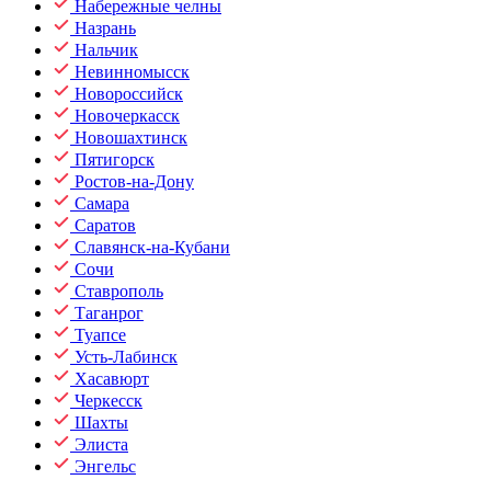
Набережные челны
Назрань
Нальчик
Невинномысск
Новороссийск
Новочеркасск
Новошахтинск
Пятигорск
Ростов-на-Дону
Самара
Саратов
Славянск-на-Кубани
Сочи
Ставрополь
Таганрог
Туапсе
Усть-Лабинск
Хасавюрт
Черкесск
Шахты
Элиста
Энгельс