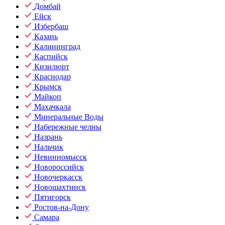
Домбай
Ейск
Избербаш
Казань
Калининград
Каспийск
Кизилюрт
Краснодар
Крымск
Майкоп
Махачкала
Минеральные Воды
Набережные челны
Назрань
Нальчик
Невинномысск
Новороссийск
Новочеркасск
Новошахтинск
Пятигорск
Ростов-на-Дону
Самара