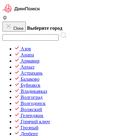
Выберите город
Close
Азов
Анапа
Армавир
Архыз
Астрахань
Балаково
Буйнакск
Владикавказ
Волгоград
Волгодонск
Волжский
Геленджик
Горячий ключ
Грозный
Дербент