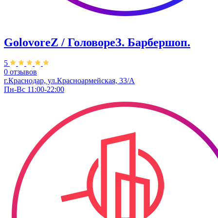
GolovoreZ / ГоловореЗ. Барбершоп.
5
0 отзывов
г.Краснодар, ул.Красноармейская, 33/А
Пн-Вс 11:00-22:00