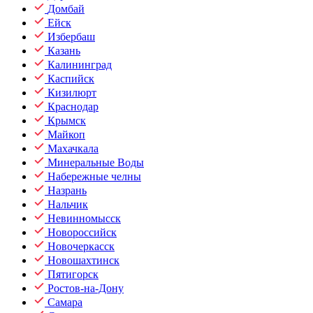
Домбай
Ейск
Избербаш
Казань
Калининград
Каспийск
Кизилюрт
Краснодар
Крымск
Майкоп
Махачкала
Минеральные Воды
Набережные челны
Назрань
Нальчик
Невинномысск
Новороссийск
Новочеркасск
Новошахтинск
Пятигорск
Ростов-на-Дону
Самара