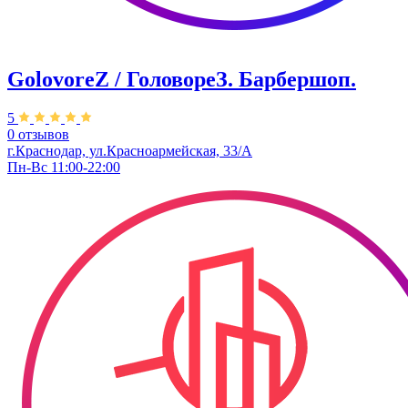
GolovoreZ / ГоловореЗ. Барбершоп.
5
0 отзывов
г.Краснодар, ул.Красноармейская, 33/А
Пн-Вс 11:00-22:00