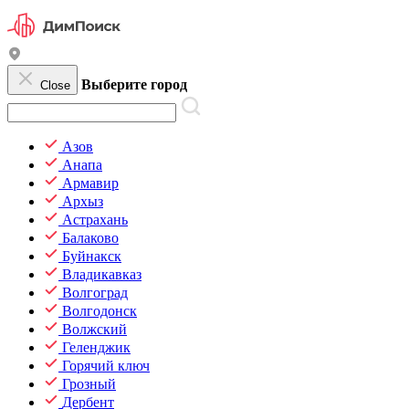
Выберите город
Close
Азов
Анапа
Армавир
Архыз
Астрахань
Балаково
Буйнакск
Владикавказ
Волгоград
Волгодонск
Волжский
Геленджик
Горячий ключ
Грозный
Дербент