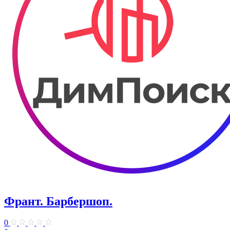
Франт. ​Барбершоп.
0