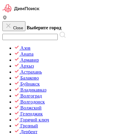
Выберите город
Close
Азов
Анапа
Армавир
Архыз
Астрахань
Балаково
Буйнакск
Владикавказ
Волгоград
Волгодонск
Волжский
Геленджик
Горячий ключ
Грозный
Дербент