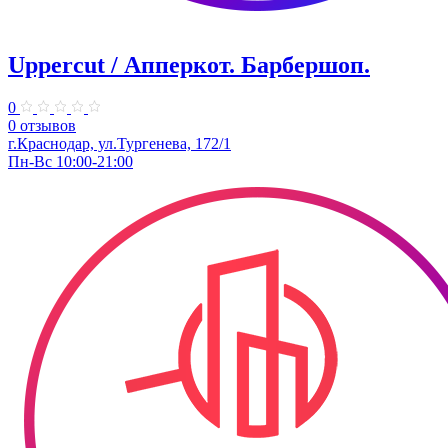
Uppercut / Апперкот. ​Барбершоп.
0
0 отзывов
г.Краснодар, ул.Тургенева, 172/1
Пн-Вс 10:00-21:00