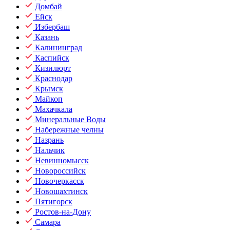
Домбай
Ейск
Избербаш
Казань
Калининград
Каспийск
Кизилюрт
Краснодар
Крымск
Майкоп
Махачкала
Минеральные Воды
Набережные челны
Назрань
Нальчик
Невинномысск
Новороссийск
Новочеркасск
Новошахтинск
Пятигорск
Ростов-на-Дону
Самара