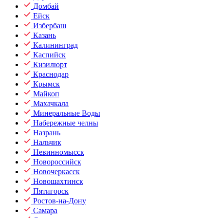
Домбай
Ейск
Избербаш
Казань
Калининград
Каспийск
Кизилюрт
Краснодар
Крымск
Майкоп
Махачкала
Минеральные Воды
Набережные челны
Назрань
Нальчик
Невинномысск
Новороссийск
Новочеркасск
Новошахтинск
Пятигорск
Ростов-на-Дону
Самара