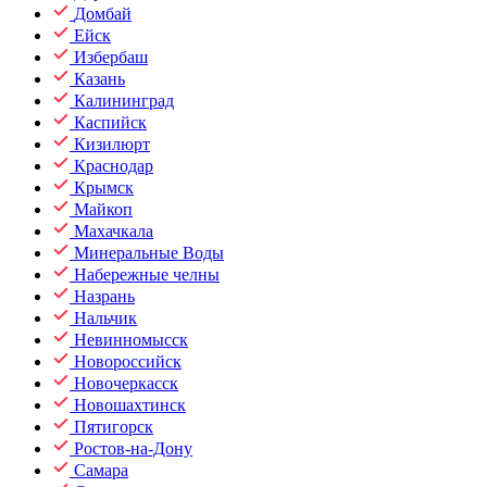
Домбай
Ейск
Избербаш
Казань
Калининград
Каспийск
Кизилюрт
Краснодар
Крымск
Майкоп
Махачкала
Минеральные Воды
Набережные челны
Назрань
Нальчик
Невинномысск
Новороссийск
Новочеркасск
Новошахтинск
Пятигорск
Ростов-на-Дону
Самара