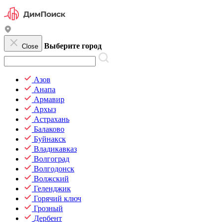
Выберите город
Close
Азов
Анапа
Армавир
Архыз
Астрахань
Балаково
Буйнакск
Владикавказ
Волгоград
Волгодонск
Волжский
Геленджик
Горячий ключ
Грозный
Дербент