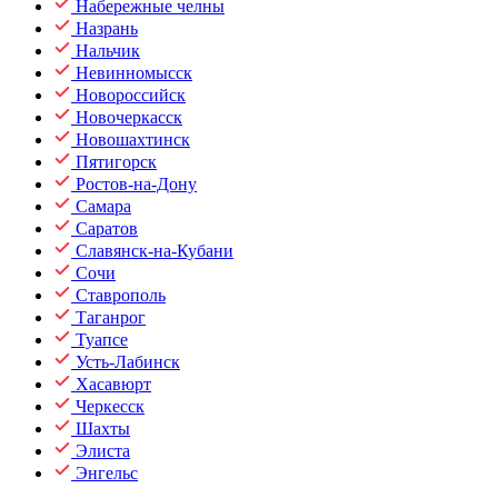
Набережные челны
Назрань
Нальчик
Невинномысск
Новороссийск
Новочеркасск
Новошахтинск
Пятигорск
Ростов-на-Дону
Самара
Саратов
Славянск-на-Кубани
Сочи
Ставрополь
Таганрог
Туапсе
Усть-Лабинск
Хасавюрт
Черкесск
Шахты
Элиста
Энгельс