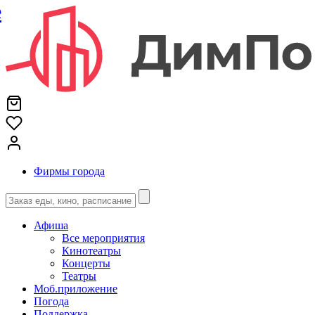
е
Фирмы города
Афиша
Все мероприятия
Кинотеатры
Концерты
Театры
Моб.приложение
Погода
Поддержка