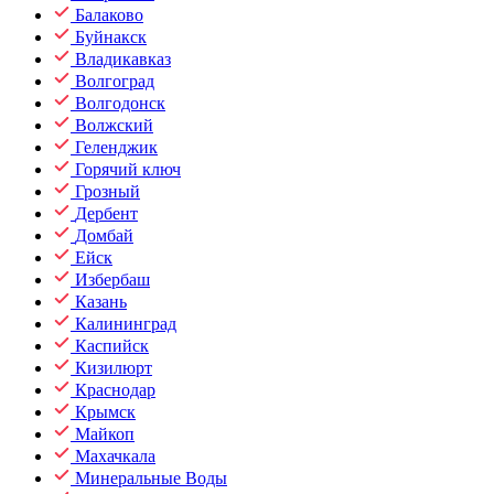
Балаково
Буйнакск
Владикавказ
Волгоград
Волгодонск
Волжский
Геленджик
Горячий ключ
Грозный
Дербент
Домбай
Ейск
Избербаш
Казань
Калининград
Каспийск
Кизилюрт
Краснодар
Крымск
Майкоп
Махачкала
Минеральные Воды