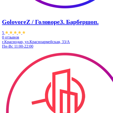
GolovoreZ / ГоловореЗ. Барбершоп.
5
0 отзывов
г.Краснодар, ул.Красноармейская, 33/А
Пн-Вс 11:00-22:00