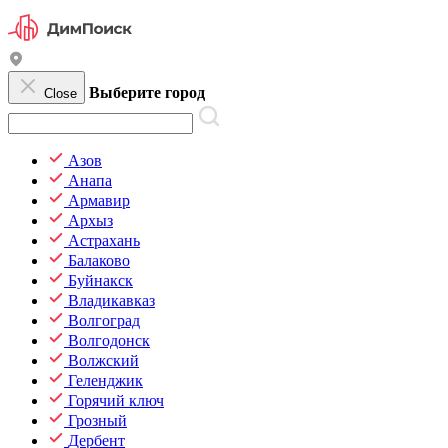
Выберите город
Close
Азов
Анапа
Армавир
Архыз
Астрахань
Балаково
Буйнакск
Владикавказ
Волгоград
Волгодонск
Волжский
Геленджик
Горячий ключ
Грозный
Дербент