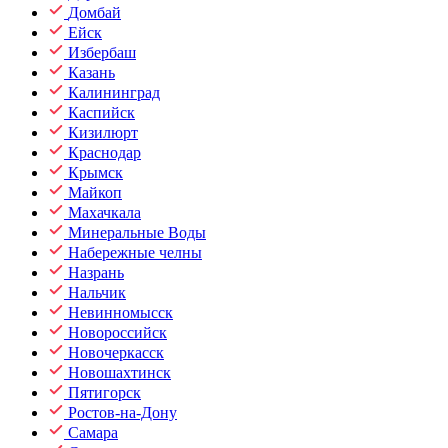
Домбай
Ейск
Избербаш
Казань
Калининград
Каспийск
Кизилюрт
Краснодар
Крымск
Майкоп
Махачкала
Минеральные Воды
Набережные челны
Назрань
Нальчик
Невинномысск
Новороссийск
Новочеркасск
Новошахтинск
Пятигорск
Ростов-на-Дону
Самара