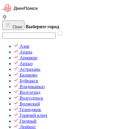
Выберите город
Close
Азов
Анапа
Армавир
Архыз
Астрахань
Балаково
Буйнакск
Владикавказ
Волгоград
Волгодонск
Волжский
Геленджик
Горячий ключ
Грозный
Дербент