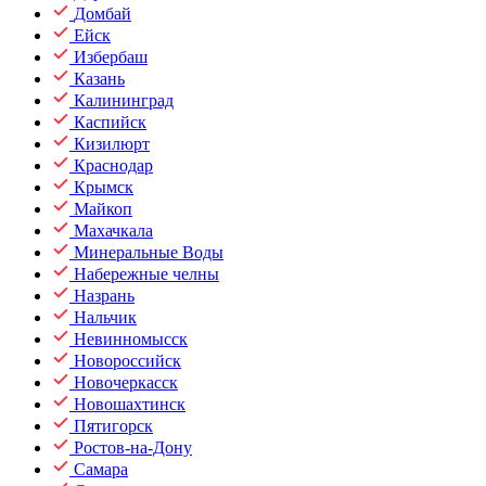
Домбай
Ейск
Избербаш
Казань
Калининград
Каспийск
Кизилюрт
Краснодар
Крымск
Майкоп
Махачкала
Минеральные Воды
Набережные челны
Назрань
Нальчик
Невинномысск
Новороссийск
Новочеркасск
Новошахтинск
Пятигорск
Ростов-на-Дону
Самара