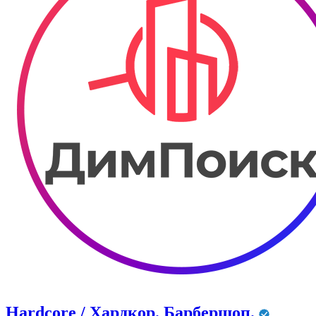
Hardcore / Хардкор. Барбершоп.