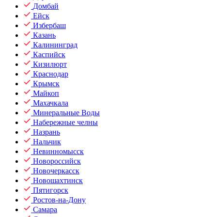
Домбай
Ейск
Избербаш
Казань
Калининград
Каспийск
Кизилюрт
Краснодар
Крымск
Майкоп
Махачкала
Минеральные Воды
Набережные челны
Назрань
Нальчик
Невинномысск
Новороссийск
Новочеркасск
Новошахтинск
Пятигорск
Ростов-на-Дону
Самара