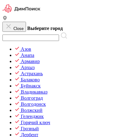
Выберите город
Close
Азов
Анапа
Армавир
Архыз
Астрахань
Балаково
Буйнакск
Владикавказ
Волгоград
Волгодонск
Волжский
Геленджик
Горячий ключ
Грозный
Дербент