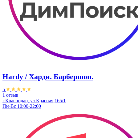
Hardy / Харди. Барбершоп.
5
1 отзыв
г.Краснодар, ул.Красная,165/1
Пн-Вс 10:00-22:00