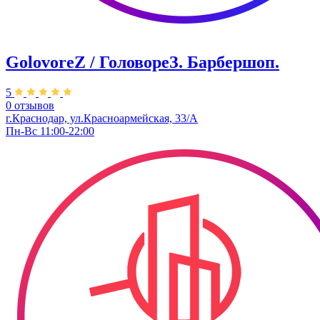
GolovoreZ / ГоловореЗ. Барбершоп.
5
0 отзывов
г.Краснодар, ул.Красноармейская, 33/А
Пн-Вс 11:00-22:00