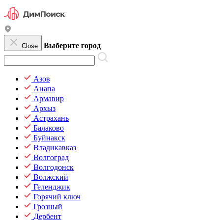
Выберите город
Close
Азов
Анапа
Армавир
Архыз
Астрахань
Балаково
Буйнакск
Владикавказ
Волгоград
Волгодонск
Волжский
Геленджик
Горячий ключ
Грозный
Дербент