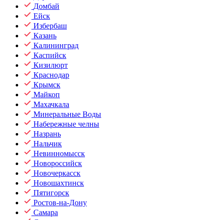
Домбай
Ейск
Избербаш
Казань
Калининград
Каспийск
Кизилюрт
Краснодар
Крымск
Майкоп
Махачкала
Минеральные Воды
Набережные челны
Назрань
Нальчик
Невинномысск
Новороссийск
Новочеркасск
Новошахтинск
Пятигорск
Ростов-на-Дону
Самара