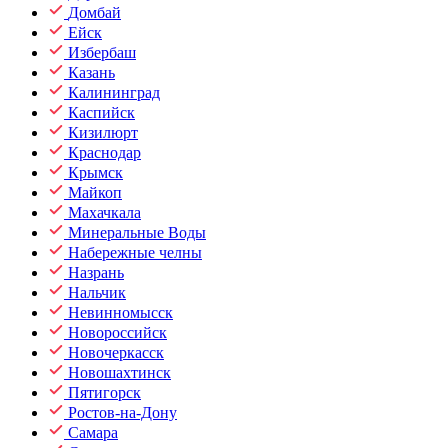
Домбай
Ейск
Избербаш
Казань
Калининград
Каспийск
Кизилюрт
Краснодар
Крымск
Майкоп
Махачкала
Минеральные Воды
Набережные челны
Назрань
Нальчик
Невинномысск
Новороссийск
Новочеркасск
Новошахтинск
Пятигорск
Ростов-на-Дону
Самара