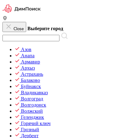
Выберите город
Close
Азов
Анапа
Армавир
Архыз
Астрахань
Балаково
Буйнакск
Владикавказ
Волгоград
Волгодонск
Волжский
Геленджик
Горячий ключ
Грозный
Дербент