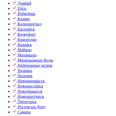
Домбай
Ейск
Избербаш
Казань
Калининград
Каспийск
Кизилюрт
Краснодар
Крымск
Майкоп
Махачкала
Минеральные Воды
Набережные челны
Назрань
Нальчик
Невинномысск
Новороссийск
Новочеркасск
Новошахтинск
Пятигорск
Ростов-на-Дону
Самара