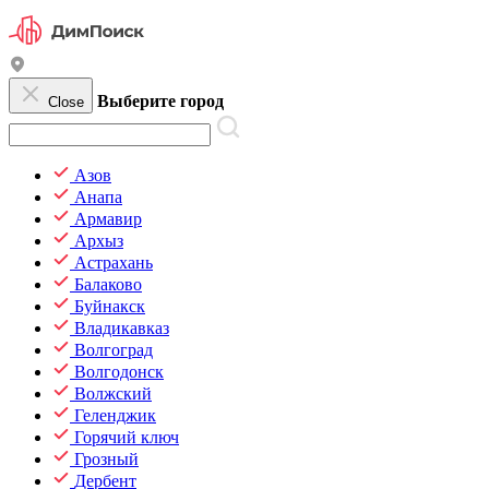
Выберите город
Close
Азов
Анапа
Армавир
Архыз
Астрахань
Балаково
Буйнакск
Владикавказ
Волгоград
Волгодонск
Волжский
Геленджик
Горячий ключ
Грозный
Дербент