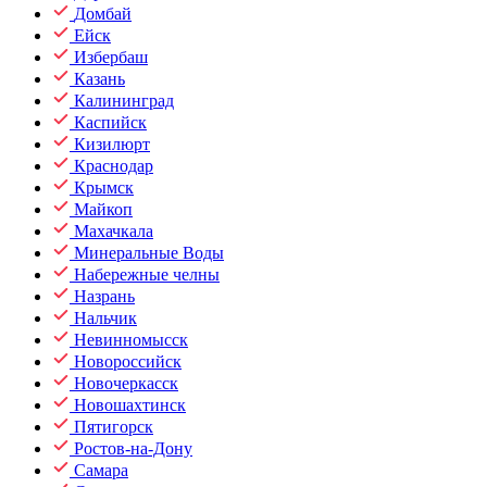
Домбай
Ейск
Избербаш
Казань
Калининград
Каспийск
Кизилюрт
Краснодар
Крымск
Майкоп
Махачкала
Минеральные Воды
Набережные челны
Назрань
Нальчик
Невинномысск
Новороссийск
Новочеркасск
Новошахтинск
Пятигорск
Ростов-на-Дону
Самара