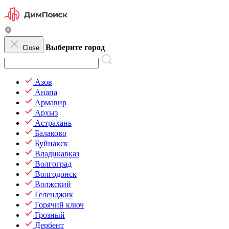
Выберите город
Close
Азов
Анапа
Армавир
Архыз
Астрахань
Балаково
Буйнакск
Владикавказ
Волгоград
Волгодонск
Волжский
Геленджик
Горячий ключ
Грозный
Дербент