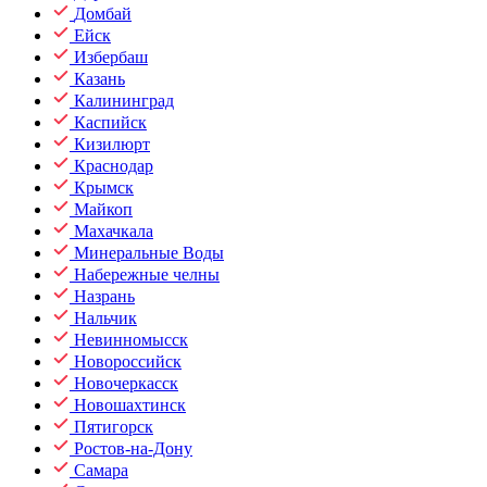
Домбай
Ейск
Избербаш
Казань
Калининград
Каспийск
Кизилюрт
Краснодар
Крымск
Майкоп
Махачкала
Минеральные Воды
Набережные челны
Назрань
Нальчик
Невинномысск
Новороссийск
Новочеркасск
Новошахтинск
Пятигорск
Ростов-на-Дону
Самара