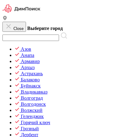
Выберите город
Close
Азов
Анапа
Армавир
Архыз
Астрахань
Балаково
Буйнакск
Владикавказ
Волгоград
Волгодонск
Волжский
Геленджик
Горячий ключ
Грозный
Дербент