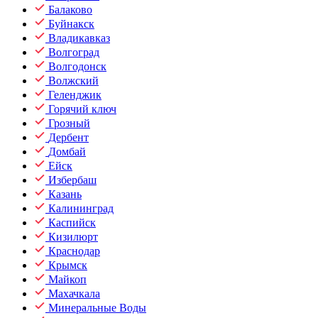
Балаково
Буйнакск
Владикавказ
Волгоград
Волгодонск
Волжский
Геленджик
Горячий ключ
Грозный
Дербент
Домбай
Ейск
Избербаш
Казань
Калининград
Каспийск
Кизилюрт
Краснодар
Крымск
Майкоп
Махачкала
Минеральные Воды