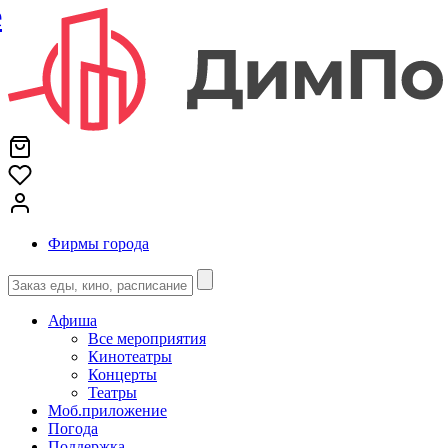
е
Фирмы города
Афиша
Все мероприятия
Кинотеатры
Концерты
Театры
Моб.приложение
Погода
Поддержка