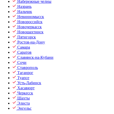
Набережные челны
Назрань
Нальчик
Невинномысск
Новороссийск
Новочеркасск
Новошахтинск
Пятигорск
Ростов-на-Дону
Самара
Саратов
Славянск-на-Кубани
Сочи
Ставрополь
Таганрог
Туапсе
Усть-Лабинск
Хасавюрт
Черкесск
Шахты
Элиста
Энгельс