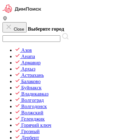
Выберите город
Close
Азов
Анапа
Армавир
Архыз
Астрахань
Балаково
Буйнакск
Владикавказ
Волгоград
Волгодонск
Волжский
Геленджик
Горячий ключ
Грозный
Дербент