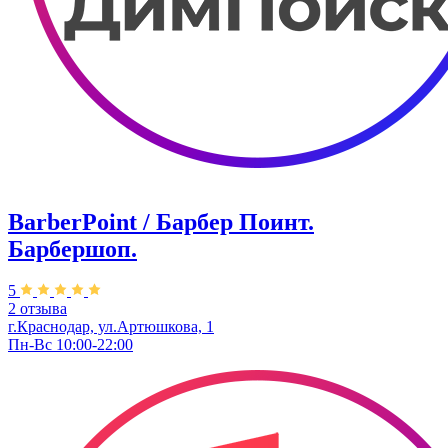
BarberPoint / Барбер Поинт.
Барбершоп.
5
2 отзыва
г.Краснодар, ул.Артюшкова, 1
Пн-Вс 10:00-22:00