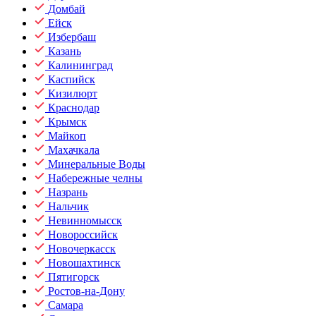
Домбай
Ейск
Избербаш
Казань
Калининград
Каспийск
Кизилюрт
Краснодар
Крымск
Майкоп
Махачкала
Минеральные Воды
Набережные челны
Назрань
Нальчик
Невинномысск
Новороссийск
Новочеркасск
Новошахтинск
Пятигорск
Ростов-на-Дону
Самара