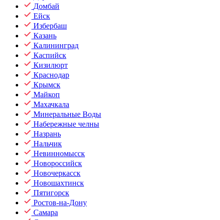
Домбай
Ейск
Избербаш
Казань
Калининград
Каспийск
Кизилюрт
Краснодар
Крымск
Майкоп
Махачкала
Минеральные Воды
Набережные челны
Назрань
Нальчик
Невинномысск
Новороссийск
Новочеркасск
Новошахтинск
Пятигорск
Ростов-на-Дону
Самара