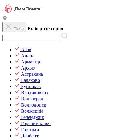
Выберите город
Close
Азов
Анапа
Армавир
Архыз
Астрахань
Балаково
Буйнакск
Владикавказ
Волгоград
Волгодонск
Волжский
Геленджик
Горячий ключ
Грозный
Дербент