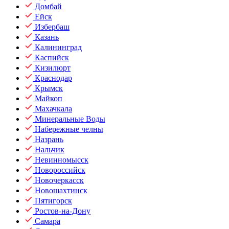
Домбай
Ейск
Избербаш
Казань
Калининград
Каспийск
Кизилюрт
Краснодар
Крымск
Майкоп
Махачкала
Минеральные Воды
Набережные челны
Назрань
Нальчик
Невинномысск
Новороссийск
Новочеркасск
Новошахтинск
Пятигорск
Ростов-на-Дону
Самара