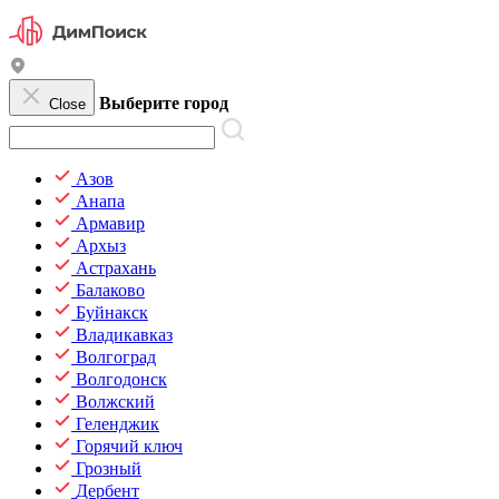
Выберите город
Close
Азов
Анапа
Армавир
Архыз
Астрахань
Балаково
Буйнакск
Владикавказ
Волгоград
Волгодонск
Волжский
Геленджик
Горячий ключ
Грозный
Дербент