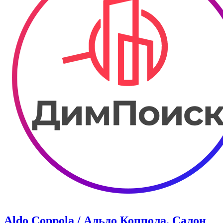
Aldo Coppola / Альдо Коппола. Салон