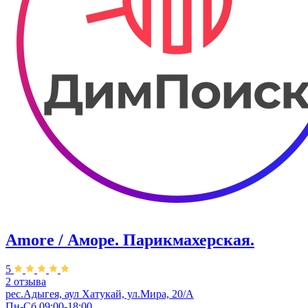
Amore / Аморе. Парикмахерская.
5
2 отзыва
рес.Адыгея, аул Хатукай, ул.Мира, 20/А
Пн-Сб 09:00-18:00