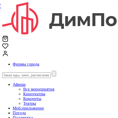
е
Фирмы города
Афиша
Все мероприятия
Кинотеатры
Концерты
Театры
Моб.приложение
Погода
Поддержка