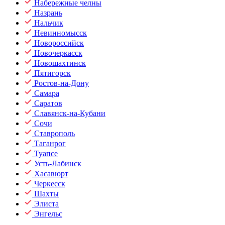
Набережные челны
Назрань
Нальчик
Невинномысск
Новороссийск
Новочеркасск
Новошахтинск
Пятигорск
Ростов-на-Дону
Самара
Саратов
Славянск-на-Кубани
Сочи
Ставрополь
Таганрог
Туапсе
Усть-Лабинск
Хасавюрт
Черкесск
Шахты
Элиста
Энгельс