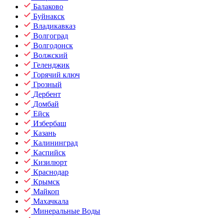
Балаково
Буйнакск
Владикавказ
Волгоград
Волгодонск
Волжский
Геленджик
Горячий ключ
Грозный
Дербент
Домбай
Ейск
Избербаш
Казань
Калининград
Каспийск
Кизилюрт
Краснодар
Крымск
Майкоп
Махачкала
Минеральные Воды