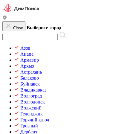
Выберите город
Close
Азов
Анапа
Армавир
Архыз
Астрахань
Балаково
Буйнакск
Владикавказ
Волгоград
Волгодонск
Волжский
Геленджик
Горячий ключ
Грозный
Дербент