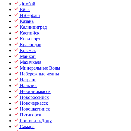
Домбай
Ейск
Избербаш
Казань
Калининград
Каспийск
Кизилюрт
Краснодар
Крымск
Майкоп
Махачкала
Минеральные Воды
Набережные челны
Назрань
Нальчик
Невинномысск
Новороссийск
Новочеркасск
Новошахтинск
Пятигорск
Ростов-на-Дону
Самара