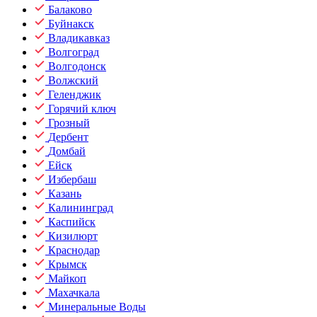
Балаково
Буйнакск
Владикавказ
Волгоград
Волгодонск
Волжский
Геленджик
Горячий ключ
Грозный
Дербент
Домбай
Ейск
Избербаш
Казань
Калининград
Каспийск
Кизилюрт
Краснодар
Крымск
Майкоп
Махачкала
Минеральные Воды