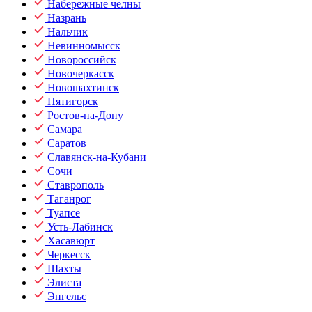
Набережные челны
Назрань
Нальчик
Невинномысск
Новороссийск
Новочеркасск
Новошахтинск
Пятигорск
Ростов-на-Дону
Самара
Саратов
Славянск-на-Кубани
Сочи
Ставрополь
Таганрог
Туапсе
Усть-Лабинск
Хасавюрт
Черкесск
Шахты
Элиста
Энгельс