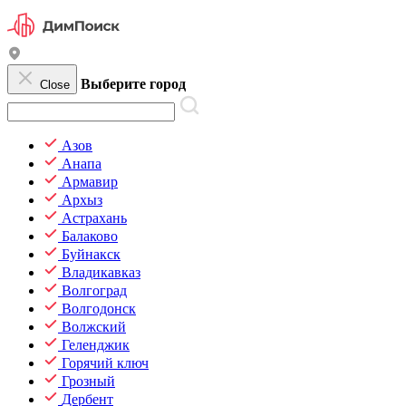
Выберите город
Close
Азов
Анапа
Армавир
Архыз
Астрахань
Балаково
Буйнакск
Владикавказ
Волгоград
Волгодонск
Волжский
Геленджик
Горячий ключ
Грозный
Дербент