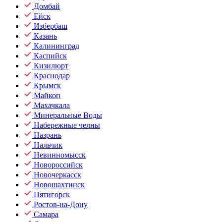
Домбай
Ейск
Избербаш
Казань
Калининград
Каспийск
Кизилюрт
Краснодар
Крымск
Майкоп
Махачкала
Минеральные Воды
Набережные челны
Назрань
Нальчик
Невинномысск
Новороссийск
Новочеркасск
Новошахтинск
Пятигорск
Ростов-на-Дону
Самара