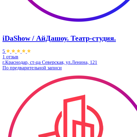
iDaShow / АйДашоу. Театр-студия.
5
1 отзыв
г.Краснодар, ст-ца Северская, ул.Ленина, 121
По предварительной записи