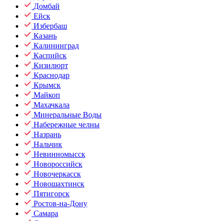
Домбай
Ейск
Избербаш
Казань
Калининград
Каспийск
Кизилюрт
Краснодар
Крымск
Майкоп
Махачкала
Минеральные Воды
Набережные челны
Назрань
Нальчик
Невинномысск
Новороссийск
Новочеркасск
Новошахтинск
Пятигорск
Ростов-на-Дону
Самара