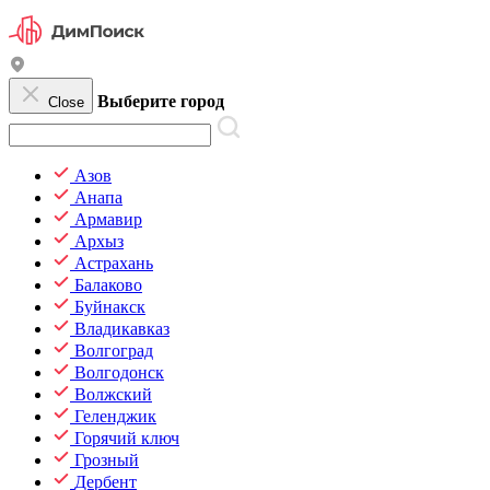
Выберите город
Close
Азов
Анапа
Армавир
Архыз
Астрахань
Балаково
Буйнакск
Владикавказ
Волгоград
Волгодонск
Волжский
Геленджик
Горячий ключ
Грозный
Дербент