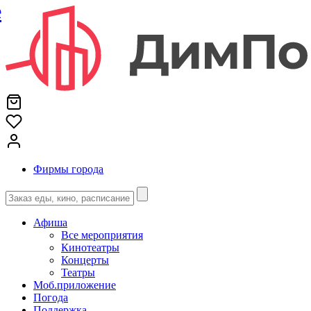
е
Фирмы города
Афиша
Все мероприятия
Кинотеатры
Концерты
Театры
Моб.приложение
Погода
Поддержка