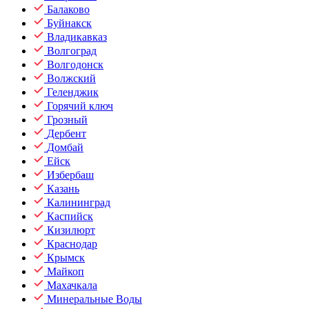
Балаково
Буйнакск
Владикавказ
Волгоград
Волгодонск
Волжский
Геленджик
Горячий ключ
Грозный
Дербент
Домбай
Ейск
Избербаш
Казань
Калининград
Каспийск
Кизилюрт
Краснодар
Крымск
Майкоп
Махачкала
Минеральные Воды