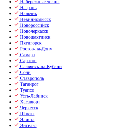
Набережные челны
Назрань
Нальчик
Невинномысск
Новороссийск
Новочеркасск
Новошахтинск
Пятигорск
Ростов-на-Дону
Самара
Саратов
Славянск-на-Кубани
Сочи
Ставрополь
Таганрог
Туапсе
Усть-Лабинск
Хасавюрт
Черкесск
Шахты
Элиста
Энгельс