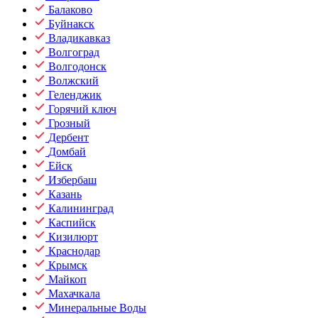
Балаково
Буйнакск
Владикавказ
Волгоград
Волгодонск
Волжский
Геленджик
Горячий ключ
Грозный
Дербент
Домбай
Ейск
Избербаш
Казань
Калининград
Каспийск
Кизилюрт
Краснодар
Крымск
Майкоп
Махачкала
Минеральные Воды