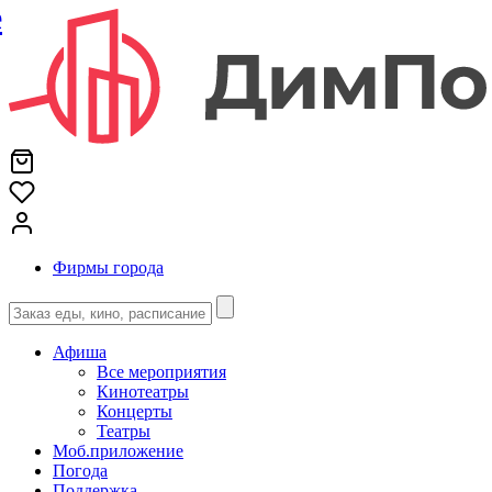
е
Фирмы города
Афиша
Все мероприятия
Кинотеатры
Концерты
Театры
Моб.приложение
Погода
Поддержка