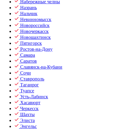
Набережные челны
Назрань
Нальчик
Невинномысск
Новороссийск
Новочеркасск
Новошахтинск
Пятигорск
Ростов-на-Дону
Самара
Саратов
Славянск-на-Кубани
Сочи
Ставрополь
Таганрог
Туапсе
Усть-Лабинск
Хасавюрт
Черкесск
Шахты
Элиста
Энгельс