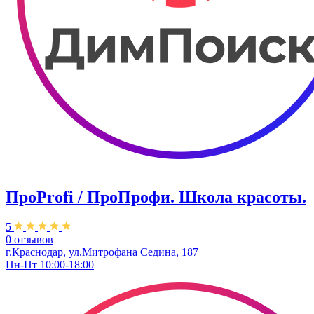
ПроРrofi / ПроПрофи. Школа красоты.
5
0 отзывов
г.Краснодар, ул.Митрофана Седина, 187
Пн-Пт 10:00-18:00