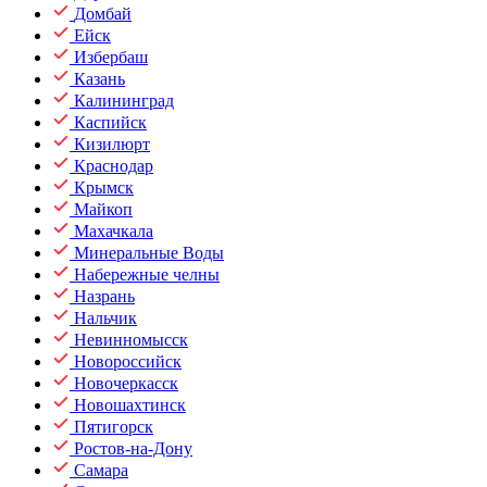
Домбай
Ейск
Избербаш
Казань
Калининград
Каспийск
Кизилюрт
Краснодар
Крымск
Майкоп
Махачкала
Минеральные Воды
Набережные челны
Назрань
Нальчик
Невинномысск
Новороссийск
Новочеркасск
Новошахтинск
Пятигорск
Ростов-на-Дону
Самара