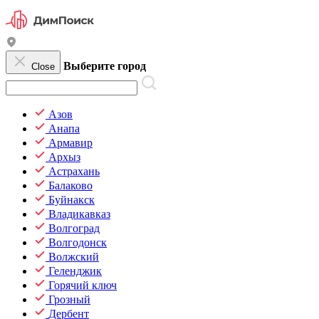
Выберите город
Close
Азов
Анапа
Армавир
Архыз
Астрахань
Балаково
Буйнакск
Владикавказ
Волгоград
Волгодонск
Волжский
Геленджик
Горячий ключ
Грозный
Дербент