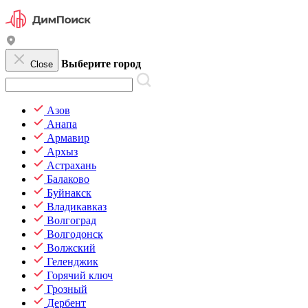
Выберите город
Close
Азов
Анапа
Армавир
Архыз
Астрахань
Балаково
Буйнакск
Владикавказ
Волгоград
Волгодонск
Волжский
Геленджик
Горячий ключ
Грозный
Дербент