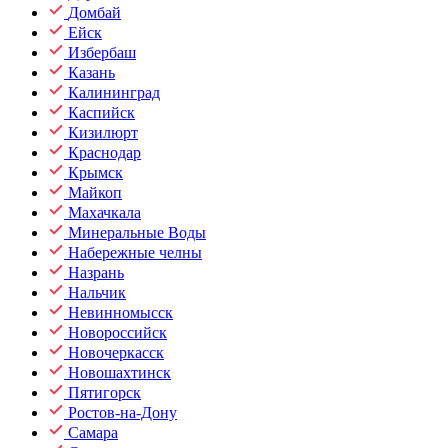
Домбай
Ейск
Избербаш
Казань
Калининград
Каспийск
Кизилюрт
Краснодар
Крымск
Майкоп
Махачкала
Минеральные Воды
Набережные челны
Назрань
Нальчик
Невинномысск
Новороссийск
Новочеркасск
Новошахтинск
Пятигорск
Ростов-на-Дону
Самара