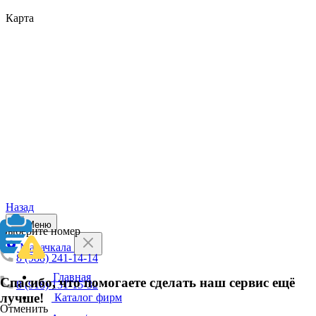
Карта
Назад
Меню
Выберите номер
Махачкала
8 (988) 241-14-14
Главная
Спасибо, что помогаете сделать наш сервис ещё
8 (918) 131-15-32
лучше!
Каталог фирм
Отменить