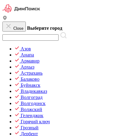
Выберите город
Close
Азов
Анапа
Армавир
Архыз
Астрахань
Балаково
Буйнакск
Владикавказ
Волгоград
Волгодонск
Волжский
Геленджик
Горячий ключ
Грозный
Дербент