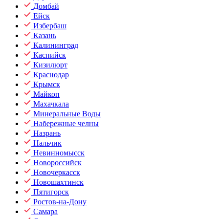
Домбай
Ейск
Избербаш
Казань
Калининград
Каспийск
Кизилюрт
Краснодар
Крымск
Майкоп
Махачкала
Минеральные Воды
Набережные челны
Назрань
Нальчик
Невинномысск
Новороссийск
Новочеркасск
Новошахтинск
Пятигорск
Ростов-на-Дону
Самара