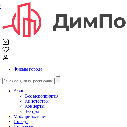
е
Фирмы города
Афиша
Все мероприятия
Кинотеатры
Концерты
Театры
Моб.приложение
Погода
Поддержка