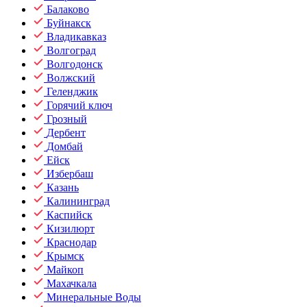
Балаково
Буйнакск
Владикавказ
Волгоград
Волгодонск
Волжский
Геленджик
Горячий ключ
Грозный
Дербент
Домбай
Ейск
Избербаш
Казань
Калининград
Каспийск
Кизилюрт
Краснодар
Крымск
Майкоп
Махачкала
Минеральные Воды