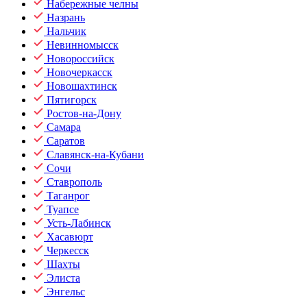
Набережные челны
Назрань
Нальчик
Невинномысск
Новороссийск
Новочеркасск
Новошахтинск
Пятигорск
Ростов-на-Дону
Самара
Саратов
Славянск-на-Кубани
Сочи
Ставрополь
Таганрог
Туапсе
Усть-Лабинск
Хасавюрт
Черкесск
Шахты
Элиста
Энгельс