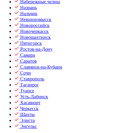
Набережные челны
Назрань
Нальчик
Невинномысск
Новороссийск
Новочеркасск
Новошахтинск
Пятигорск
Ростов-на-Дону
Самара
Саратов
Славянск-на-Кубани
Сочи
Ставрополь
Таганрог
Туапсе
Усть-Лабинск
Хасавюрт
Черкесск
Шахты
Элиста
Энгельс