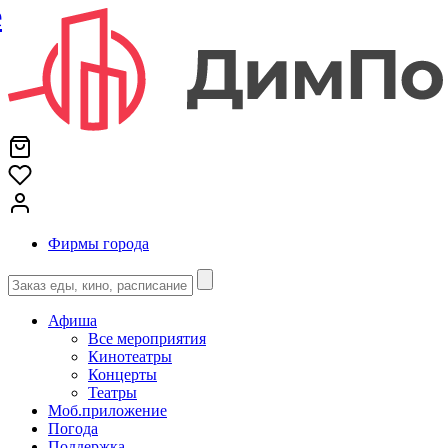
е
Фирмы города
Афиша
Все мероприятия
Кинотеатры
Концерты
Театры
Моб.приложение
Погода
Поддержка