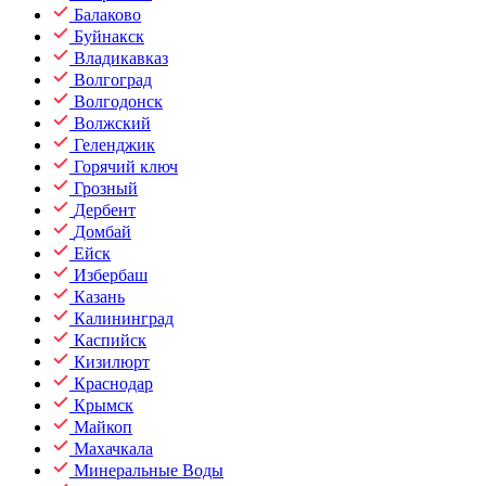
Балаково
Буйнакск
Владикавказ
Волгоград
Волгодонск
Волжский
Геленджик
Горячий ключ
Грозный
Дербент
Домбай
Ейск
Избербаш
Казань
Калининград
Каспийск
Кизилюрт
Краснодар
Крымск
Майкоп
Махачкала
Минеральные Воды