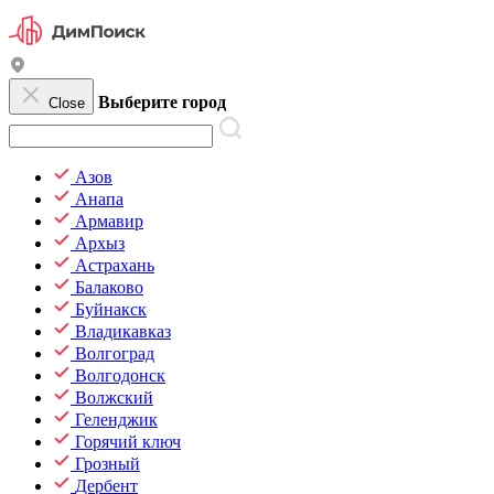
Выберите город
Close
Азов
Анапа
Армавир
Архыз
Астрахань
Балаково
Буйнакск
Владикавказ
Волгоград
Волгодонск
Волжский
Геленджик
Горячий ключ
Грозный
Дербент