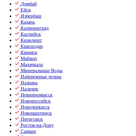
Домбай
Ейск
Избербаш
Казань
Калининград
Каспийск
Кизилюрт
Краснодар
Крымск
Майкоп
Махачкала
Минеральные Воды
Набережные челны
Назрань
Нальчик
Невинномысск
Новороссийск
Новочеркасск
Новошахтинск
Пятигорск
Ростов-на-Дону
Самара