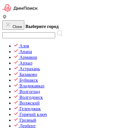
Выберите город
Close
Азов
Анапа
Армавир
Архыз
Астрахань
Балаково
Буйнакск
Владикавказ
Волгоград
Волгодонск
Волжский
Геленджик
Горячий ключ
Грозный
Дербент