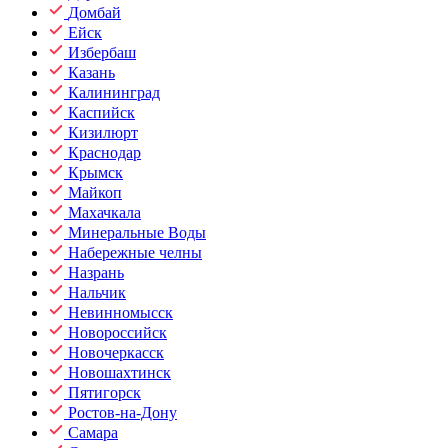
Домбай
Ейск
Избербаш
Казань
Калининград
Каспийск
Кизилюрт
Краснодар
Крымск
Майкоп
Махачкала
Минеральные Воды
Набережные челны
Назрань
Нальчик
Невинномысск
Новороссийск
Новочеркасск
Новошахтинск
Пятигорск
Ростов-на-Дону
Самара