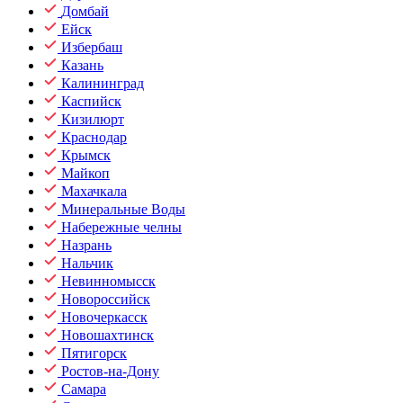
Домбай
Ейск
Избербаш
Казань
Калининград
Каспийск
Кизилюрт
Краснодар
Крымск
Майкоп
Махачкала
Минеральные Воды
Набережные челны
Назрань
Нальчик
Невинномысск
Новороссийск
Новочеркасск
Новошахтинск
Пятигорск
Ростов-на-Дону
Самара