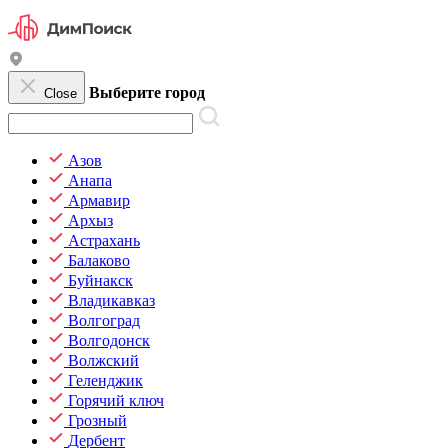
Выберите город
Close
Азов
Анапа
Армавир
Архыз
Астрахань
Балаково
Буйнакск
Владикавказ
Волгоград
Волгодонск
Волжский
Геленджик
Горячий ключ
Грозный
Дербент