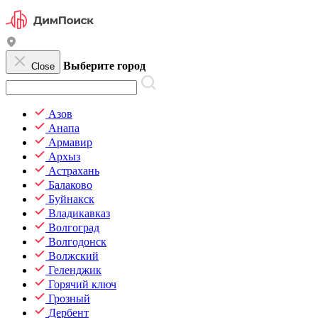
Выберите город
Close
Азов
Анапа
Армавир
Архыз
Астрахань
Балаково
Буйнакск
Владикавказ
Волгоград
Волгодонск
Волжский
Геленджик
Горячий ключ
Грозный
Дербент