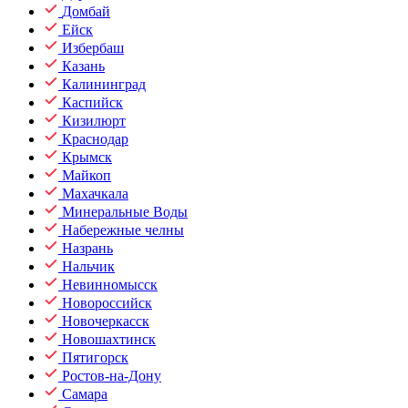
Домбай
Ейск
Избербаш
Казань
Калининград
Каспийск
Кизилюрт
Краснодар
Крымск
Майкоп
Махачкала
Минеральные Воды
Набережные челны
Назрань
Нальчик
Невинномысск
Новороссийск
Новочеркасск
Новошахтинск
Пятигорск
Ростов-на-Дону
Самара