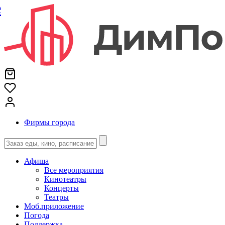
е
Фирмы города
Афиша
Все мероприятия
Кинотеатры
Концерты
Театры
Моб.приложение
Погода
Поддержка