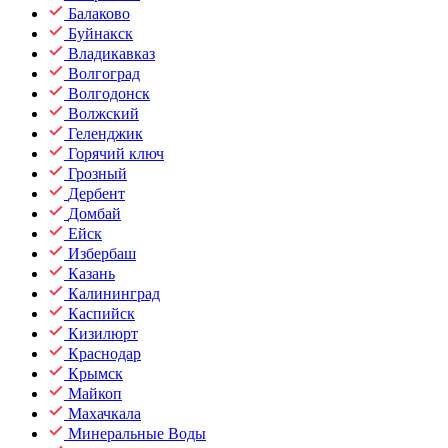
Балаково
Буйнакск
Владикавказ
Волгоград
Волгодонск
Волжский
Геленджик
Горячий ключ
Грозный
Дербент
Домбай
Ейск
Избербаш
Казань
Калининград
Каспийск
Кизилюрт
Краснодар
Крымск
Майкоп
Махачкала
Минеральные Воды