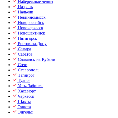
Набережные челны
Назрань
Нальчик
Невинномысск
Новороссийск
Новочеркасск
Новошахтинск
Пятигорск
Ростов-на-Дону
Самара
Саратов
Славянск-на-Кубани
Сочи
Ставрополь
Таганрог
Туапсе
Усть-Лабинск
Хасавюрт
Черкесск
Шахты
Элиста
Энгельс