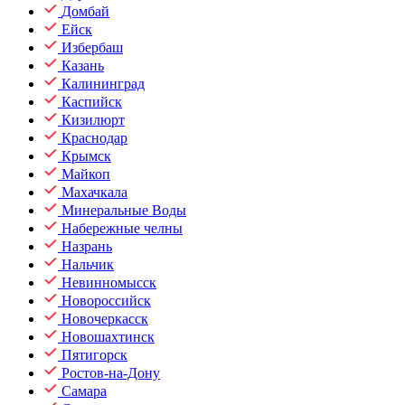
Домбай
Ейск
Избербаш
Казань
Калининград
Каспийск
Кизилюрт
Краснодар
Крымск
Майкоп
Махачкала
Минеральные Воды
Набережные челны
Назрань
Нальчик
Невинномысск
Новороссийск
Новочеркасск
Новошахтинск
Пятигорск
Ростов-на-Дону
Самара