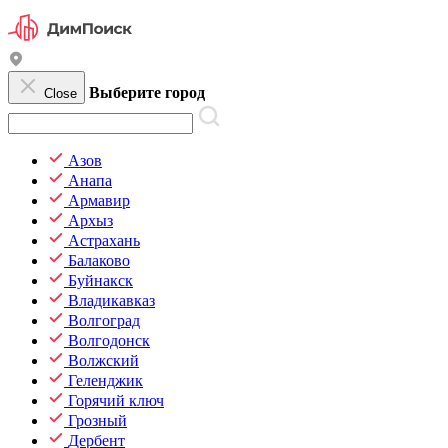
Выберите город
Close
Азов
Анапа
Армавир
Архыз
Астрахань
Балаково
Буйнакск
Владикавказ
Волгоград
Волгодонск
Волжский
Геленджик
Горячий ключ
Грозный
Дербент