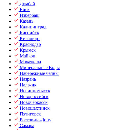
Домбай
Ейск
Избербаш
Казань
Калининград
Каспийск
Кизилюрт
Краснодар
Крымск
Майкоп
Махачкала
Минеральные Воды
Набережные челны
Назрань
Нальчик
Невинномысск
Новороссийск
Новочеркасск
Новошахтинск
Пятигорск
Ростов-на-Дону
Самара