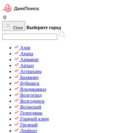
Выберите город
Close
Азов
Анапа
Армавир
Архыз
Астрахань
Балаково
Буйнакск
Владикавказ
Волгоград
Волгодонск
Волжский
Геленджик
Горячий ключ
Грозный
Дербент