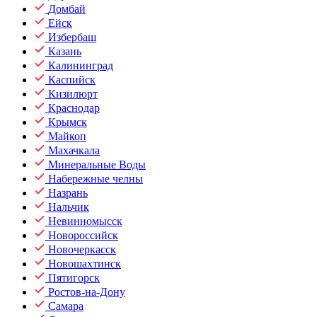
Домбай
Ейск
Избербаш
Казань
Калининград
Каспийск
Кизилюрт
Краснодар
Крымск
Майкоп
Махачкала
Минеральные Воды
Набережные челны
Назрань
Нальчик
Невинномысск
Новороссийск
Новочеркасск
Новошахтинск
Пятигорск
Ростов-на-Дону
Самара