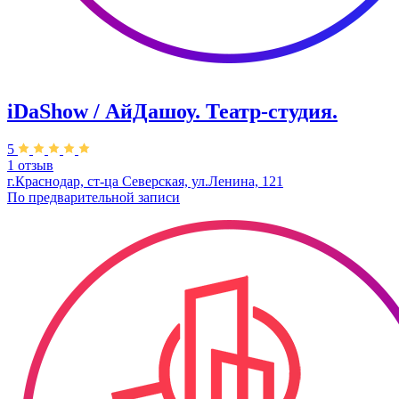
iDaShow / АйДашоу. Театр-студия.
5
1 отзыв
г.Краснодар, ст-ца Северская, ул.Ленина, 121
По предварительной записи