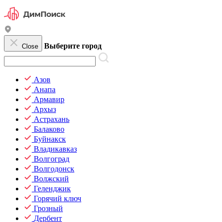
Выберите город
Close
Азов
Анапа
Армавир
Архыз
Астрахань
Балаково
Буйнакск
Владикавказ
Волгоград
Волгодонск
Волжский
Геленджик
Горячий ключ
Грозный
Дербент