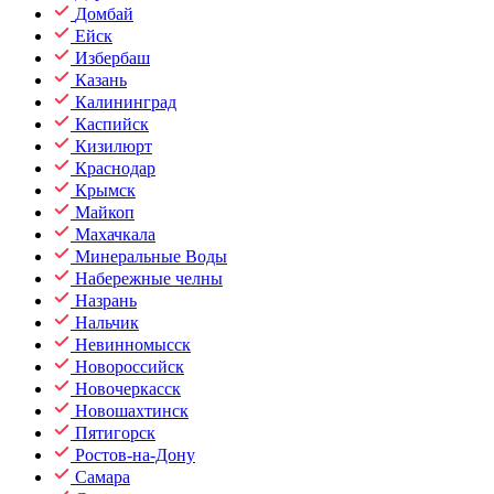
Домбай
Ейск
Избербаш
Казань
Калининград
Каспийск
Кизилюрт
Краснодар
Крымск
Майкоп
Махачкала
Минеральные Воды
Набережные челны
Назрань
Нальчик
Невинномысск
Новороссийск
Новочеркасск
Новошахтинск
Пятигорск
Ростов-на-Дону
Самара