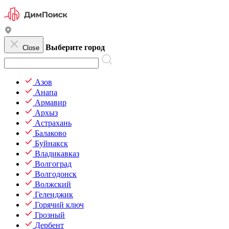
Выберите город
Close
Азов
Анапа
Армавир
Архыз
Астрахань
Балаково
Буйнакск
Владикавказ
Волгоград
Волгодонск
Волжский
Геленджик
Горячий ключ
Грозный
Дербент