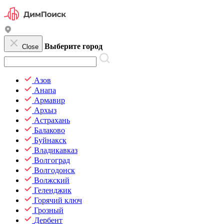
Выберите город
Close
Азов
Анапа
Армавир
Архыз
Астрахань
Балаково
Буйнакск
Владикавказ
Волгоград
Волгодонск
Волжский
Геленджик
Горячий ключ
Грозный
Дербент