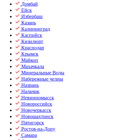
Домбай
Ейск
Избербаш
Казань
Калининград
Каспийск
Кизилюрт
Краснодар
Крымск
Майкоп
Махачкала
Минеральные Воды
Набережные челны
Назрань
Нальчик
Невинномысск
Новороссийск
Новочеркасск
Новошахтинск
Пятигорск
Ростов-на-Дону
Самара